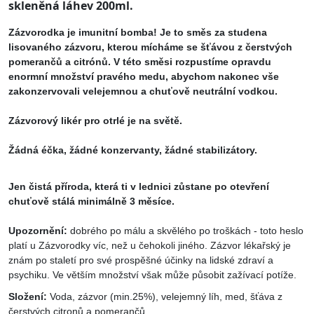
skleněná láhev 200ml.
Zázvorodka je imunitní bomba! Je to směs za studena
lisovaného zázvoru, kterou mícháme se šťávou z čerstvých
pomerančů a citrónů. V této směsi rozpustíme opravdu
enormní množství pravého medu, abychom nakonec vše
zakonzervovali velejemnou a chuťově neutrální vodkou.
Zázvorový likér pro otrlé je na světě.
Žádná éčka, žádné konzervanty, žádné stabilizátory.
Jen čistá příroda, která ti v lednici zůstane po otevření
chuťově stálá minimálně 3 měsíce.
Upozornění:
dobrého po málu a skvělého po troškách - toto heslo
platí u Zázvorodky víc, než u čehokoli jiného. Zázvor lékařský je
znám po staletí pro své prospěšné účinky na lidské zdraví a
psychiku. Ve větším množství však může působit zažívací potíže.
Složení:
Voda, zázvor (min.25%), velejemný líh, med, šťáva z
čerstvých citronů a pomerančů.