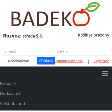
Rozvoz:
Košík je prázdný
středa
5.8.
|
Neodhlašovat
Zapomenuté heslo
Registrace
Eshop
Dodavatelé
Velkoobchod